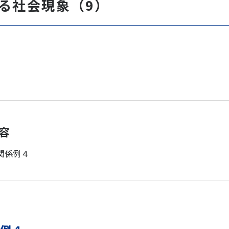
る社会現象（9）
容
関係例４