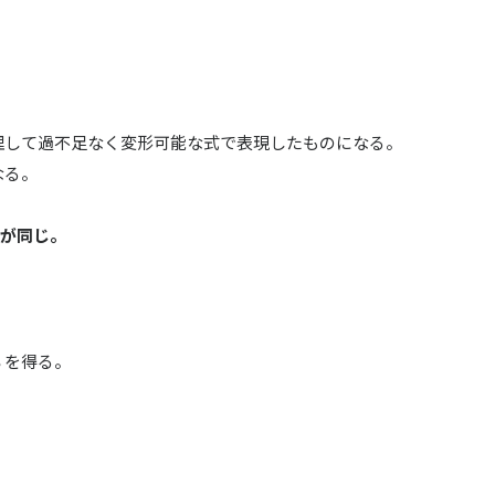
理して過不足なく変形可能な式で表現したものになる。
なる。
度が同じ。
３を得る。