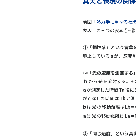
真実と表現の関係
前回「
熱力学に重なる社会
表現１の三つの要素①~
①「慣性系」という言葉
静止している
a
が、速度
V
②「光の速度を測定する
ｂ
から
光
を発射する。そ
a
が測定した時間
Ta
後に
が到達した時間は
Tb
と測
b
は
光
の移動距離は
Lb＝
a
は
光
の移動距離は
La＝
③「同じ速度」という真