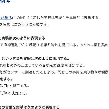
例４
現象(8)
」の図1-4に示した実験は表現１を具体的に表現する。
③を実験は次のように表現する。
を実験は次のように表現する
で直線運動で右に移動する乗り物
b
を見ている。
a
と
b
は慣性系
」という言葉を実験は次のように表現する。
れを
b
の外の止まっている
a
が光の
速度
を測定する。
光
がセンサーに到達したとしよう。同じこの事実を乗り物
b
が観察
定する。
C
Tb
と測定する。
b
C
Ta
と測定する。
a
実の言葉を実験は次のように表現する