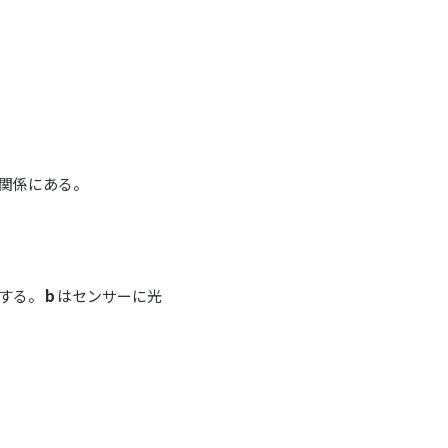
の関係にある。
する。
b
はセンサーに光