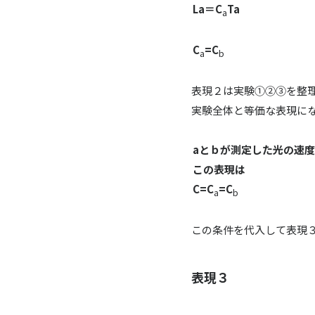
La＝C
Ta
a
C
=C
a
b
表現２は実験①②③を整
実験全体と等価な表現に
aとｂが測定した光の速
この表現は
C=C
=C
a
b
この条件を代入して表現
表現３