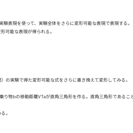
る実験表現を使って、実験全体をさらに変形可能な表現で表現する。
変形可能な表現が得られる。
掲）の実験で得た変形可能な式をさらに書き換えて変形してみる。
bと乗り物bの移動距離VTaが直角三角形を作る。直角三角形である
わる。