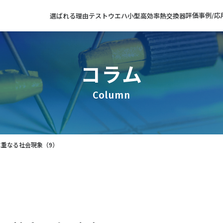
評価事例
/応
選ばれる
理由
テストウエハ
小型高効率
熱交換器
コラム
Column
に重なる社会現象（9）