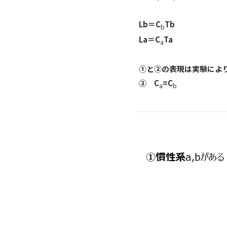
Lb＝C
Tb
b
La＝C
Ta
a
①と②の表現は実験によ
③ C
=C
a
b