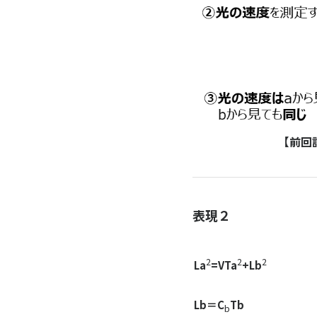
【前回
表現２
2
2
2
La
=VTa
+Lb
Lb＝C
Tb
b