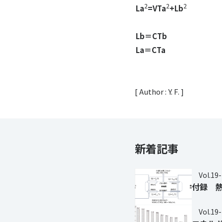
2
2
2
La
=VTa
+Lb
Lb＝CTb
La＝CTa
[ Author : Y. F. ]
新着記事
Vol.19
付録 
Vol.19