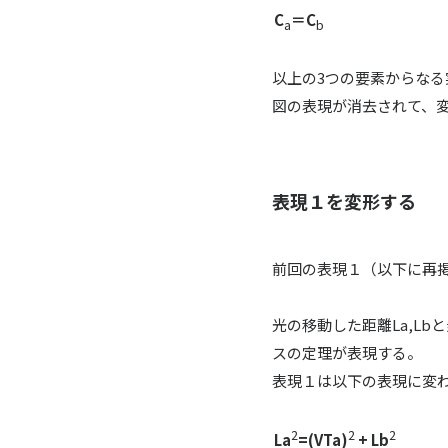
C
＝C
a
b
以上の3つの要素からな
図の表現が消去されて、
表現１を変形する
前回の表現１（以下に再
光の移動した距離La,L
スの定理が表現する。
表現１は以下の表現に変
2
2
2
La
=(VTa)
+ Lb